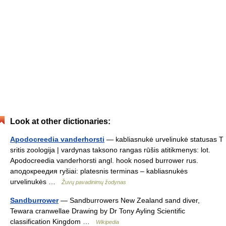
Look at other dictionaries:
Apodocreedia vanderhorsti
— kabliasnukė urvelinukė statusas T
sritis zoologija | vardynas taksono rangas rūšis atitikmenys: lot.
Apodocreedia vanderhorsti angl. hook nosed burrower rus.
аподокреедия ryšiai: platesnis terminas – kabliasnukės
urvelinukės …
Žuvų pavadinimų žodynas
Sandburrower
— Sandburrowers New Zealand sand diver,
Tewara cranwellae Drawing by Dr Tony Ayling Scientific
classification Kingdom …
Wikipedia