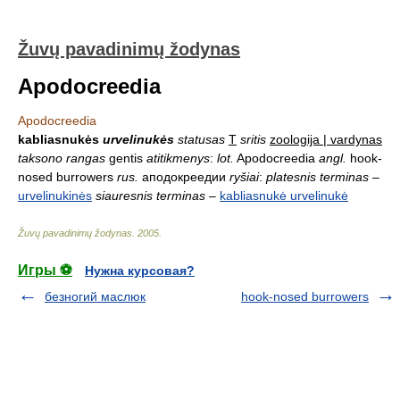
Žuvų pavadinimų žodynas
Apodocreedia
Apodocreedia
kabliasnukės
urvelinukės
statusas
T
sritis
zoologija | vardynas
taksono rangas
gentis
atitikmenys
:
lot.
Apodocreedia
angl.
hook-
nosed burrowers
rus.
аподокреедии
ryšiai
:
platesnis terminas
–
urvelinukinės
siauresnis terminas
–
kabliasnukė urvelinukė
Žuvų pavadinimų žodynas
.
2005
.
Игры ⚽
Нужна курсовая?
безногий маслюк
hook-nosed burrowers