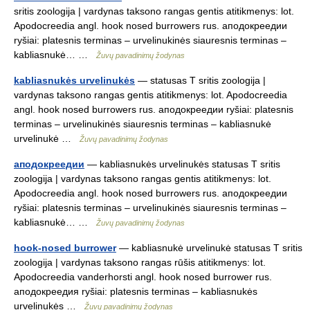
sritis zoologija | vardynas taksono rangas gentis atitikmenys: lot.
Apodocreedia angl. hook nosed burrowers rus. аподокреедии
ryšiai: platesnis terminas – urvelinukinės siauresnis terminas –
kabliasnukė… …
Žuvų pavadinimų žodynas
kabliasnukės urvelinukės
— statusas T sritis zoologija |
vardynas taksono rangas gentis atitikmenys: lot. Apodocreedia
angl. hook nosed burrowers rus. аподокреедии ryšiai: platesnis
terminas – urvelinukinės siauresnis terminas – kabliasnukė
urvelinukė …
Žuvų pavadinimų žodynas
аподокреедии
— kabliasnukės urvelinukės statusas T sritis
zoologija | vardynas taksono rangas gentis atitikmenys: lot.
Apodocreedia angl. hook nosed burrowers rus. аподокреедии
ryšiai: platesnis terminas – urvelinukinės siauresnis terminas –
kabliasnukė… …
Žuvų pavadinimų žodynas
hook-nosed burrower
— kabliasnukė urvelinukė statusas T sritis
zoologija | vardynas taksono rangas rūšis atitikmenys: lot.
Apodocreedia vanderhorsti angl. hook nosed burrower rus.
аподокреедия ryšiai: platesnis terminas – kabliasnukės
urvelinukės …
Žuvų pavadinimų žodynas