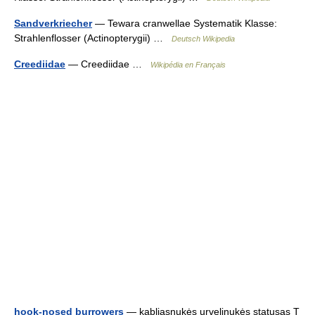
Sandverkriecher
— Tewara cranwellae Systematik Klasse:
Strahlenflosser (Actinopterygii) …
Deutsch Wikipedia
Creediidae
— Creediidae …
Wikipédia en Français
hook-nosed burrowers
— kabliasnukės urvelinukės statusas T