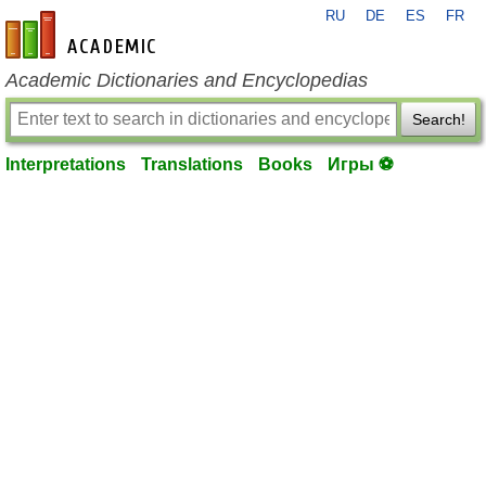
RU
DE
ES
FR
en-academic.com
Academic Dictionaries and Encyclopedias
Search!
Interpretations
Translations
Books
Игры ⚽