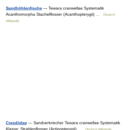
Sandhöhlenfische
— Tewara cranwellae Systematik
Acanthomorpha Stachelflosser (Acanthopterygii) …
Deutsch
Wikipedia
Creediidae
— Sandverkriecher Tewara cranwellae Systematik
Klasse: Strahlenflosser (Actinopterygii) …
Deutsch Wikipedia