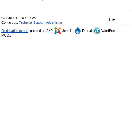
© Academic, 2000-2026
18+
Contact us:
Technical Support
,
Advertising
Dictionaries export
, created on PHP,
Joomla,
Drupal,
WordPress,
MODx.